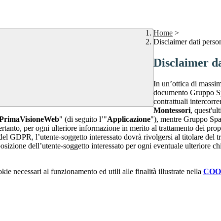
Home
>
Disclaimer dati perso
Disclaimer da
In un’ottica di massim
documento Gruppo Spag
contrattuali intercor
Montessori
, quest'ul
PrimaVisioneWeb
" (di seguito l’"
Applicazione
"), mentre Gruppo Spa
rtanto, per ogni ulteriore informazione in merito al trattamento dei propr
 del GDPR, l’utente-soggetto interessato dovrà rivolgersi al titolare del tr
sizione dell’utente-soggetto interessato per ogni eventuale ulteriore ch
kie necessari al funzionamento ed utili alle finalità illustrate nella
COO