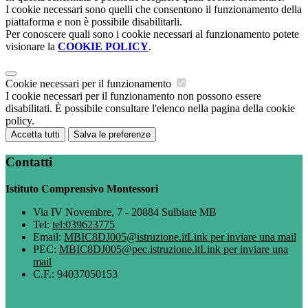
I cookie necessari sono quelli che consentono il funzionamento della
piattaforma e non è possibile disabilitarli.
Per conoscere quali sono i cookie necessari al funzionamento potete
visionare la
COOKIE POLICY
.
Cookie necessari per il funzionamento
I cookie necessari per il funzionamento non possono essere
disabilitati. È possibile consultare l'elenco nella pagina della cookie
policy.
Accetta tutti
Salva le preferenze
Contatti
Istituto Comprensivo Montessori
Via IV Novembre, 7 - 20884 Sulbiate MB
Tel:
tel:039623775
Email:
MBIC8DJ005@istruzione.it
Link per inviare una mail
PEC:
MBIC8DJ005@pec.istruzione.it
Link per inviare una
mail
C.F.: 94037050153