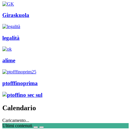
Giraskuola
legalità
alime
ptofffinoprima
Calendario
Caricamento...
Ultimi contenuti