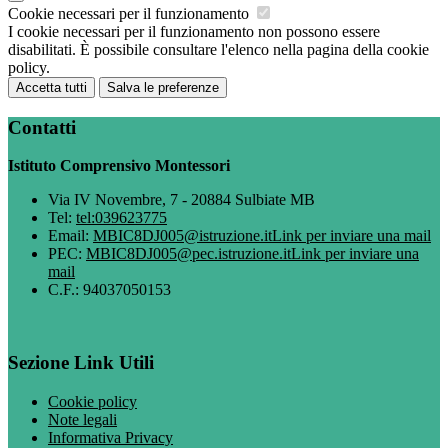
Cookie necessari per il funzionamento
I cookie necessari per il funzionamento non possono essere
disabilitati. È possibile consultare l'elenco nella pagina della cookie
policy.
Accetta tutti
Salva le preferenze
Contatti
Istituto Comprensivo Montessori
Via IV Novembre, 7 - 20884 Sulbiate MB
Tel:
tel:039623775
Email:
MBIC8DJ005@istruzione.it
Link per inviare una mail
PEC:
MBIC8DJ005@pec.istruzione.it
Link per inviare una
mail
C.F.: 94037050153
Sezione Link Utili
Cookie policy
Note legali
Informativa Privacy