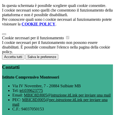
In questa schermata è possibile scegliere quali cookie consentire.
I cookie necessari sono quelli che consentono il funzionamento della
piattaforma e non è possibile disabilitarli.
Per conoscere quali sono i cookie necessari al funzionamento potete
visionare la
COOKIE POLICY
.
Cookie necessari per il funzionamento
I cookie necessari per il funzionamento non possono essere
disabilitati. È possibile consultare l'elenco nella pagina della cookie
policy.
Accetta tutti
Salva le preferenze
Contatti
Istituto Comprensivo Montessori
Via IV Novembre, 7 - 20884 Sulbiate MB
Tel:
tel:039623775
Email:
MBIC8DJ005@istruzione.it
Link per inviare una mail
PEC:
MBIC8DJ005@pec.istruzione.it
Link per inviare una
mail
C.F.: 94037050153