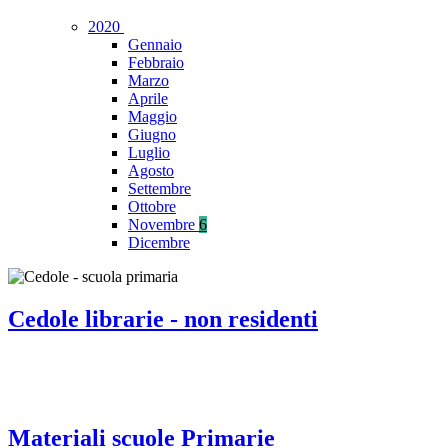
2020
Gennaio
Febbraio
Marzo
Aprile
Maggio
Giugno
Luglio
Agosto
Settembre
Ottobre
Novembre
6
Dicembre
Cedole librarie - non residenti
Materiali scuole Primarie