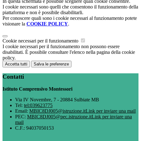
In questa schermata è possibile scegliere quali cookie consentire.
I cookie necessari sono quelli che consentono il funzionamento della
piattaforma e non è possibile disabilitarli.
Per conoscere quali sono i cookie necessari al funzionamento potete
visionare la
COOKIE POLICY
.
Cookie necessari per il funzionamento
I cookie necessari per il funzionamento non possono essere
disabilitati. È possibile consultare l'elenco nella pagina della cookie
policy.
Accetta tutti
Salva le preferenze
Contatti
Istituto Comprensivo Montessori
Via IV Novembre, 7 - 20884 Sulbiate MB
Tel:
tel:039623775
Email:
MBIC8DJ005@istruzione.it
Link per inviare una mail
PEC:
MBIC8DJ005@pec.istruzione.it
Link per inviare una
mail
C.F.: 94037050153