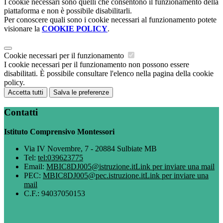
I cookie necessari sono quelli che consentono il funzionamento della
piattaforma e non è possibile disabilitarli.
Per conoscere quali sono i cookie necessari al funzionamento potete
visionare la
COOKIE POLICY
.
Cookie necessari per il funzionamento
I cookie necessari per il funzionamento non possono essere
disabilitati. È possibile consultare l'elenco nella pagina della cookie
policy.
Accetta tutti
Salva le preferenze
Contatti
Istituto Comprensivo Montessori
Via IV Novembre, 7 - 20884 Sulbiate MB
Tel:
tel:039623775
Email:
MBIC8DJ005@istruzione.it
Link per inviare una mail
PEC:
MBIC8DJ005@pec.istruzione.it
Link per inviare una
mail
C.F.: 94037050153