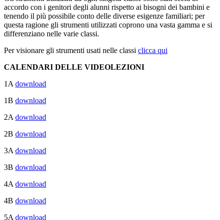
accordo con i genitori degli alunni rispetto ai bisogni dei bambini e
tenendo il più possibile conto delle diverse esigenze familiari; per
questa ragione gli strumenti utilizzati coprono una vasta gamma e si
differenziano nelle varie classi.
Per visionare gli strumenti usati nelle classi
clicca qui
CALENDARI DELLE VIDEOLEZIONI
1A
download
1B
download
2A
download
2B
download
3A
download
3B
download
4A
download
4B
download
5A
download