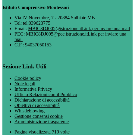
Istituto Comprensivo Montessori
Via IV Novembre, 7 - 20884 Sulbiate MB
Tel:
tel:039623775
Email:
MBIC8DJ005@istruzione.it
Link per inviare una mail
PEC:
MBIC8DJ005@pec.istruzione.it
Link per inviare una
mail
C.F.: 94037050153
Sezione Link Utili
Cookie policy
Note legali
Informativa Privacy
Ufficio Relazioni con il Pubblico
Dichiarazione di accessibilità
Obiettivi di accessibilità
Whistleblowing
Gestione consensi cookie
Amministrazione trasparente
Pagina visualizzata
719
volte