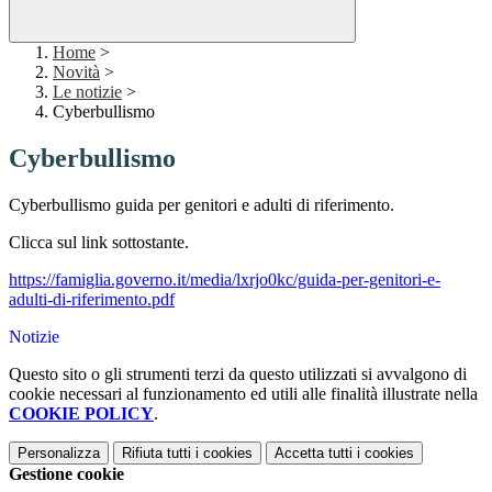
Home
>
Novità
>
Le notizie
>
Cyberbullismo
Cyberbullismo
Cyberbullismo guida per genitori e adulti di riferimento.
Clicca sul link sottostante.
https://famiglia.governo.it/media/lxrjo0kc/guida-per-genitori-e-
adulti-di-riferimento.pdf
Notizie
Questo sito o gli strumenti terzi da questo utilizzati si avvalgono di
cookie necessari al funzionamento ed utili alle finalità illustrate nella
COOKIE POLICY
.
Personalizza
Rifiuta tutti
i cookies
Accetta tutti
i cookies
Gestione cookie