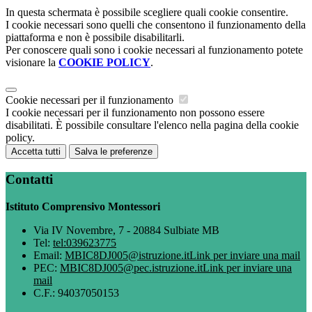
In questa schermata è possibile scegliere quali cookie consentire.
I cookie necessari sono quelli che consentono il funzionamento della
piattaforma e non è possibile disabilitarli.
Per conoscere quali sono i cookie necessari al funzionamento potete
visionare la
COOKIE POLICY
.
Cookie necessari per il funzionamento
I cookie necessari per il funzionamento non possono essere
disabilitati. È possibile consultare l'elenco nella pagina della cookie
policy.
Accetta tutti
Salva le preferenze
Contatti
Istituto Comprensivo Montessori
Via IV Novembre, 7 - 20884 Sulbiate MB
Tel:
tel:039623775
Email:
MBIC8DJ005@istruzione.it
Link per inviare una mail
PEC:
MBIC8DJ005@pec.istruzione.it
Link per inviare una
mail
C.F.: 94037050153