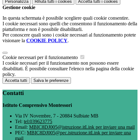
Personalizza
Rifiuta tutti
i cookies
Accetta tutti
i cookies
Gestione cookie
In questa schermata è possibile scegliere quali cookie consentire.
I cookie necessari sono quelli che consentono il funzionamento della
piattaforma e non è possibile disabilitarli.
Per conoscere quali sono i cookie necessari al funzionamento potete
visionare la
COOKIE POLICY
.
Cookie necessari per il funzionamento
I cookie necessari per il funzionamento non possono essere
disabilitati. È possibile consultare l'elenco nella pagina della cookie
policy.
Accetta tutti
Salva le preferenze
Contatti
Istituto Comprensivo Montessori
Via IV Novembre, 7 - 20884 Sulbiate MB
Tel:
tel:039623775
Email:
MBIC8DJ005@istruzione.it
Link per inviare una mail
PEC:
MBIC8DJ005@pec.istruzione.it
Link per inviare una
mail