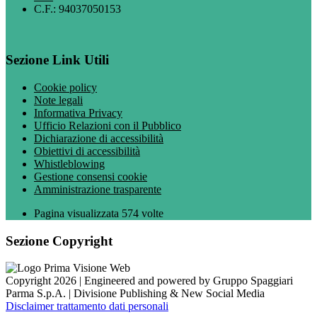
C.F.: 94037050153
Sezione Link Utili
Cookie policy
Note legali
Informativa Privacy
Ufficio Relazioni con il Pubblico
Dichiarazione di accessibilità
Obiettivi di accessibilità
Whistleblowing
Gestione consensi cookie
Amministrazione trasparente
Pagina visualizzata
574
volte
Sezione Copyright
Copyright 2026 | Engineered and powered by Gruppo Spaggiari
Parma S.p.A. | Divisione Publishing & New Social Media
Disclaimer trattamento dati personali