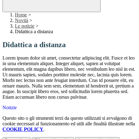
Home
>
Novità
>
Le notizie
>
Didattica a distanza
Didattica a distanza
Lorem ipsum dolor sit amet, consectetur adipiscing elit. Fusce et leo
in urna elementum aliquet. Integer aliquet, sapien at volutpat
elementum, elit magna dapibus libero, nec vestibulum leo nisl in est.
Ut mauris sapien, sodales porttitor molestie nec, lacinia quis lorem.
Morbi nec lectus non ante feugiat interdum. Cras id posuere elit, eu
ornare mauris. Nulla sem sem, elementum id hendrerit ut, pretium a
augue. In suscipit libero eros, sed sollicitudin lorem pharetra sed.
Etiam accumsan libero non cursus pulvinar.
Notizie
Questo sito o gli strumenti terzi da questo utilizzati si avvalgono di
cookie necessari al funzionamento ed utili alle finalità illustrate nella
COOKIE POLICY
.