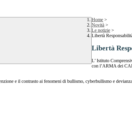
Home
>
Novità
>
Le notizie
>
Libertà Responsabilit
Libertà Respo
L’ Istituto Compren
con l’ARMA dei CARA
zione e il contrasto ai fenomeni di bullismo, cyberbullismo e devianza m