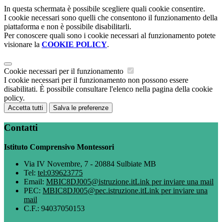
In questa schermata è possibile scegliere quali cookie consentire.
I cookie necessari sono quelli che consentono il funzionamento della
piattaforma e non è possibile disabilitarli.
Per conoscere quali sono i cookie necessari al funzionamento potete
visionare la
COOKIE POLICY
.
Cookie necessari per il funzionamento
I cookie necessari per il funzionamento non possono essere
disabilitati. È possibile consultare l'elenco nella pagina della cookie
policy.
Accetta tutti
Salva le preferenze
Contatti
Istituto Comprensivo Montessori
Via IV Novembre, 7 - 20884 Sulbiate MB
Tel:
tel:039623775
Email:
MBIC8DJ005@istruzione.it
Link per inviare una mail
PEC:
MBIC8DJ005@pec.istruzione.it
Link per inviare una
mail
C.F.: 94037050153