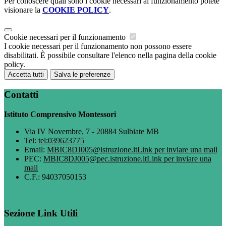
Per conoscere quali sono i cookie necessari al funzionamento potete
visionare la
COOKIE POLICY
.
Cookie necessari per il funzionamento
I cookie necessari per il funzionamento non possono essere
disabilitati. È possibile consultare l'elenco nella pagina della cookie
policy.
Accetta tutti
Salva le preferenze
Contatti
Istituto Comprensivo Montessori
Via IV Novembre, 7 - 20884 Sulbiate MB
Tel:
tel:039623775
Email:
MBIC8DJ005@istruzione.it
Link per inviare una mail
PEC:
MBIC8DJ005@pec.istruzione.it
Link per inviare una
mail
C.F.: 94037050153
Sezione Link Utili