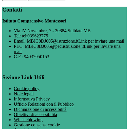
Contatti
Istituto Comprensivo Montessori
Via IV Novembre, 7 - 20884 Sulbiate MB
Tel:
tel:039623775
Email:
MBIC8DJ005@istruzione.it
Link per inviare una mail
PEC:
MBIC8DJ005@pec.istruzione.it
Link per inviare una
mail
C.F.: 94037050153
Sezione Link Utili
Cookie policy
Note legali
Informativa Privacy
Ufficio Relazioni con il Pubblico
Dichiarazione di accessibilità
Obiettivi di accessibilità
Whistleblowing
Gestione consensi cookie