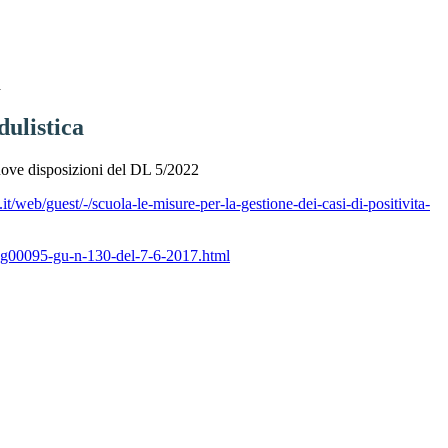
a
ulistica
nuove disposizioni del DL 5/2022
t/web/guest/-/scuola-le-misure-per-la-gestione-dei-casi-di-positivita-
-17g00095-gu-n-130-del-7-6-2017.html