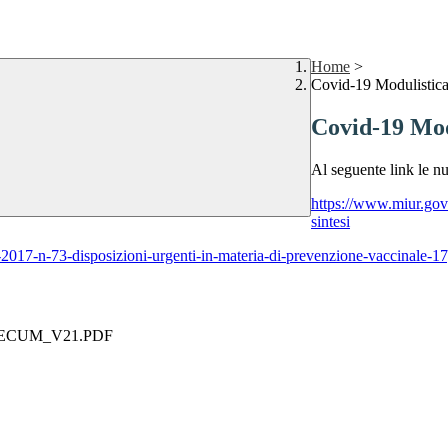
Home
>
Covid-19 Modulistic
Covid-19 Mod
Al seguente link le 
https://www.miur.gov.i
sintesi
no-2017-n-73-disposizioni-urgenti-in-materia-di-prevenzione-vaccinale
MECUM_V21.PDF