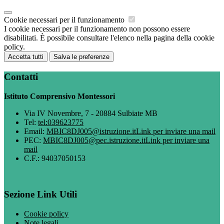
Cookie necessari per il funzionamento
I cookie necessari per il funzionamento non possono essere
disabilitati. È possibile consultare l'elenco nella pagina della cookie
policy.
Accetta tutti
Salva le preferenze
Contatti
Istituto Comprensivo Montessori
Via IV Novembre, 7 - 20884 Sulbiate MB
Tel:
tel:039623775
Email:
MBIC8DJ005@istruzione.it
Link per inviare una mail
PEC:
MBIC8DJ005@pec.istruzione.it
Link per inviare una
mail
C.F.: 94037050153
Sezione Link Utili
Cookie policy
Note legali