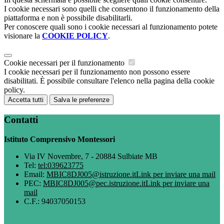
I cookie necessari sono quelli che consentono il funzionamento della
piattaforma e non è possibile disabilitarli.
Per conoscere quali sono i cookie necessari al funzionamento potete
visionare la
COOKIE POLICY
.
Cookie necessari per il funzionamento
I cookie necessari per il funzionamento non possono essere
disabilitati. È possibile consultare l'elenco nella pagina della cookie
policy.
Accetta tutti
Salva le preferenze
Contatti
Istituto Comprensivo Montessori
Via IV Novembre, 7 - 20884 Sulbiate MB
Tel:
tel:039623775
Email:
MBIC8DJ005@istruzione.it
Link per inviare una mail
PEC:
MBIC8DJ005@pec.istruzione.it
Link per inviare una
mail
C.F.: 94037050153