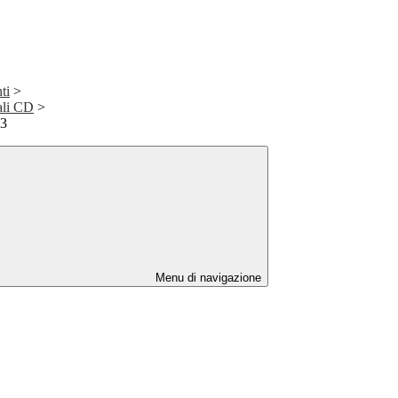
ti
>
ali CD
>
23
Menu di navigazione