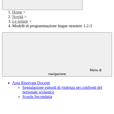
Home
>
Novità
>
Le notizie
>
Modelli di programmazione lingue straniere 1-2-3
Menu di
navigazione
Area Riservata Docenti
Segnalazione episodi di violenza nei confronti del
personale scolastico
Scuola Secondaria