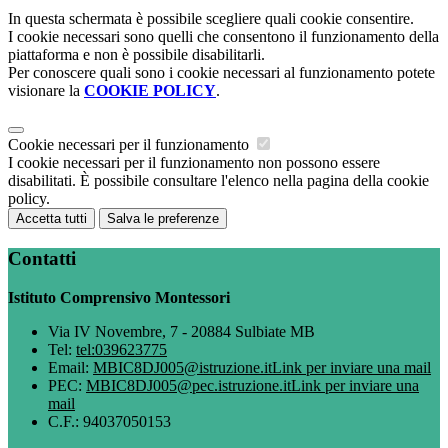
In questa schermata è possibile scegliere quali cookie consentire.
I cookie necessari sono quelli che consentono il funzionamento della
piattaforma e non è possibile disabilitarli.
Per conoscere quali sono i cookie necessari al funzionamento potete
visionare la
COOKIE POLICY
.
Cookie necessari per il funzionamento
I cookie necessari per il funzionamento non possono essere
disabilitati. È possibile consultare l'elenco nella pagina della cookie
policy.
Accetta tutti
Salva le preferenze
Contatti
Istituto Comprensivo Montessori
Via IV Novembre, 7 - 20884 Sulbiate MB
Tel:
tel:039623775
Email:
MBIC8DJ005@istruzione.it
Link per inviare una mail
PEC:
MBIC8DJ005@pec.istruzione.it
Link per inviare una
mail
C.F.: 94037050153