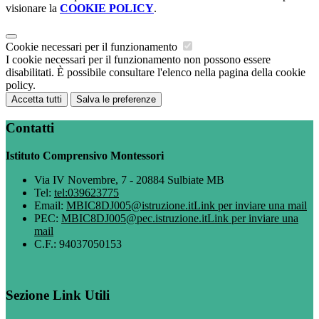
visionare la
COOKIE POLICY
.
Cookie necessari per il funzionamento
I cookie necessari per il funzionamento non possono essere
disabilitati. È possibile consultare l'elenco nella pagina della cookie
policy.
Accetta tutti
Salva le preferenze
Contatti
Istituto Comprensivo Montessori
Via IV Novembre, 7 - 20884 Sulbiate MB
Tel:
tel:039623775
Email:
MBIC8DJ005@istruzione.it
Link per inviare una mail
PEC:
MBIC8DJ005@pec.istruzione.it
Link per inviare una
mail
C.F.: 94037050153
Sezione Link Utili