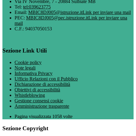
Via IV Novembre, 7 - 20884 Sulbiate MB
Tel:
tel:039623775
Email:
MBIC8DJ005@istruzione.it
Link per inviare una mail
PEC:
MBIC8DJ005@pec.istruzione.it
Link per inviare una
mail
C.F.: 94037050153
Sezione Link Utili
Cookie policy
Note legali
Informativa Privacy
Ufficio Relazioni con il Pubblico
Dichiarazione di accessibilità
Obiettivi di accessibilità
Whistleblowing
Gestione consensi cookie
Amministrazione trasparente
Pagina visualizzata
1058
volte
Sezione Copyright