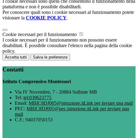
I cookie necessari sono quelli che consentono il funzionamento della
piattaforma e non è possibile disabilitarli.
Per conoscere quali sono i cookie necessari al funzionamento potete
visionare la
COOKIE POLICY
.
Cookie necessari per il funzionamento
I cookie necessari per il funzionamento non possono essere
disabilitati. È possibile consultare l'elenco nella pagina della cookie
policy.
Accetta tutti
Salva le preferenze
Contatti
Istituto Comprensivo Montessori
Via IV Novembre, 7 - 20884 Sulbiate MB
Tel:
tel:039623775
Email:
MBIC8DJ005@istruzione.it
Link per inviare una mail
PEC:
MBIC8DJ005@pec.istruzione.it
Link per inviare una
mail
C.F.: 94037050153