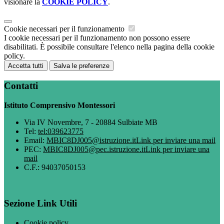
visionare la
COOKIE POLICY
.
Cookie necessari per il funzionamento
I cookie necessari per il funzionamento non possono essere
disabilitati. È possibile consultare l'elenco nella pagina della cookie
policy.
Accetta tutti
Salva le preferenze
Contatti
Istituto Comprensivo Montessori
Via IV Novembre, 7 - 20884 Sulbiate MB
Tel:
tel:039623775
Email:
MBIC8DJ005@istruzione.it
Link per inviare una mail
PEC:
MBIC8DJ005@pec.istruzione.it
Link per inviare una
mail
C.F.: 94037050153
Sezione Link Utili
Cookie policy