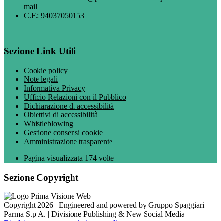
mail
C.F.: 94037050153
Sezione Link Utili
Cookie policy
Note legali
Informativa Privacy
Ufficio Relazioni con il Pubblico
Dichiarazione di accessibilità
Obiettivi di accessibilità
Whistleblowing
Gestione consensi cookie
Amministrazione trasparente
Pagina visualizzata
174
volte
Sezione Copyright
Copyright 2026 | Engineered and powered by Gruppo Spaggiari
Parma S.p.A. | Divisione Publishing & New Social Media