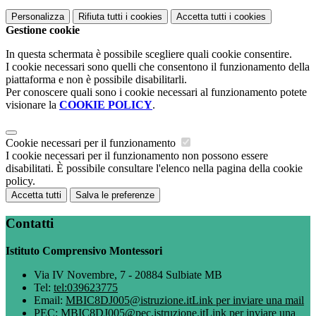
Personalizza
Rifiuta tutti
i cookies
Accetta tutti
i cookies
Gestione cookie
In questa schermata è possibile scegliere quali cookie consentire.
I cookie necessari sono quelli che consentono il funzionamento della
piattaforma e non è possibile disabilitarli.
Per conoscere quali sono i cookie necessari al funzionamento potete
visionare la
COOKIE POLICY
.
Cookie necessari per il funzionamento
I cookie necessari per il funzionamento non possono essere
disabilitati. È possibile consultare l'elenco nella pagina della cookie
policy.
Accetta tutti
Salva le preferenze
Contatti
Istituto Comprensivo Montessori
Via IV Novembre, 7 - 20884 Sulbiate MB
Tel:
tel:039623775
Email:
MBIC8DJ005@istruzione.it
Link per inviare una mail
PEC:
MBIC8DJ005@pec.istruzione.it
Link per inviare una