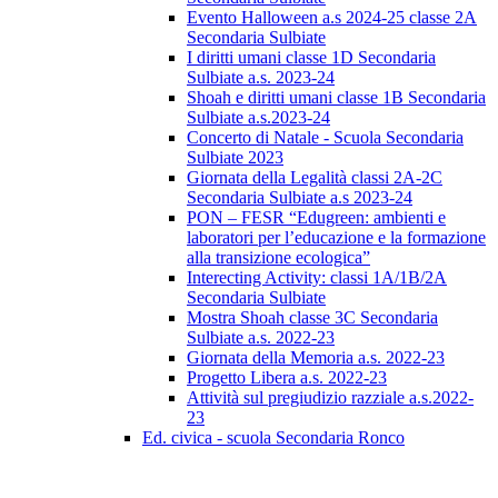
Evento Halloween a.s 2024-25 classe 2A
Secondaria Sulbiate
I diritti umani classe 1D Secondaria
Sulbiate a.s. 2023-24
Shoah e diritti umani classe 1B Secondaria
Sulbiate a.s.2023-24
Concerto di Natale - Scuola Secondaria
Sulbiate 2023
Giornata della Legalità classi 2A-2C
Secondaria Sulbiate a.s 2023-24
PON – FESR “Edugreen: ambienti e
laboratori per l’educazione e la formazione
alla transizione ecologica”
Interecting Activity: classi 1A/1B/2A
Secondaria Sulbiate
Mostra Shoah classe 3C Secondaria
Sulbiate a.s. 2022-23
Giornata della Memoria a.s. 2022-23
Progetto Libera a.s. 2022-23
Attività sul pregiudizio razziale a.s.2022-
23
Ed. civica - scuola Secondaria Ronco