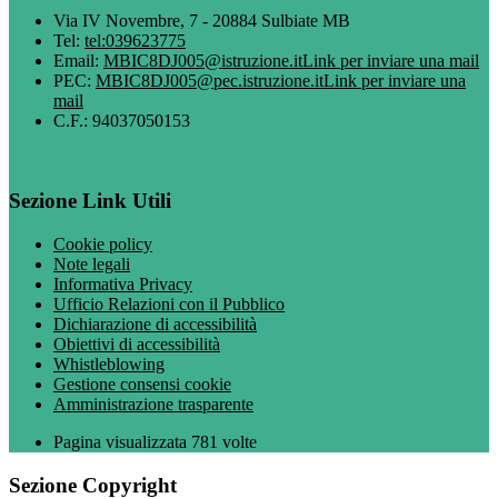
Via IV Novembre, 7 - 20884 Sulbiate MB
Tel:
tel:039623775
Email:
MBIC8DJ005@istruzione.it
Link per inviare una mail
PEC:
MBIC8DJ005@pec.istruzione.it
Link per inviare una
mail
C.F.: 94037050153
Sezione Link Utili
Cookie policy
Note legali
Informativa Privacy
Ufficio Relazioni con il Pubblico
Dichiarazione di accessibilità
Obiettivi di accessibilità
Whistleblowing
Gestione consensi cookie
Amministrazione trasparente
Pagina visualizzata
781
volte
Sezione Copyright