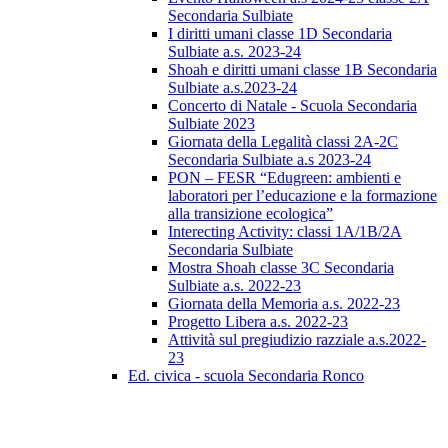
Secondaria Sulbiate
I diritti umani classe 1D Secondaria
Sulbiate a.s. 2023-24
Shoah e diritti umani classe 1B Secondaria
Sulbiate a.s.2023-24
Concerto di Natale - Scuola Secondaria
Sulbiate 2023
Giornata della Legalità classi 2A-2C
Secondaria Sulbiate a.s 2023-24
PON – FESR “Edugreen: ambienti e
laboratori per l’educazione e la formazione
alla transizione ecologica”
Interecting Activity: classi 1A/1B/2A
Secondaria Sulbiate
Mostra Shoah classe 3C Secondaria
Sulbiate a.s. 2022-23
Giornata della Memoria a.s. 2022-23
Progetto Libera a.s. 2022-23
Attività sul pregiudizio razziale a.s.2022-
23
Ed. civica - scuola Secondaria Ronco