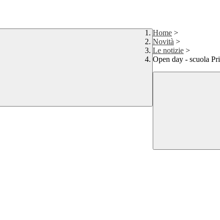
Home
>
Novità
>
Le notizie
>
Open day - scuola P