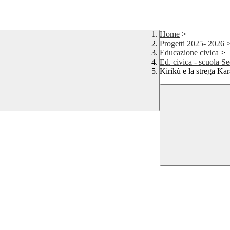
Home
>
Progetti 2025- 2026
Educazione civica
>
Ed. civica - scuola 
Kirikù e la strega Ka