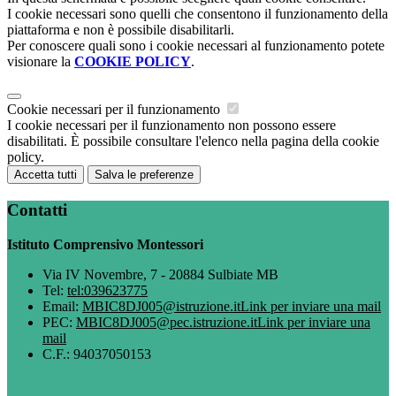
I cookie necessari sono quelli che consentono il funzionamento della
piattaforma e non è possibile disabilitarli.
Per conoscere quali sono i cookie necessari al funzionamento potete
visionare la
COOKIE POLICY
.
Cookie necessari per il funzionamento
I cookie necessari per il funzionamento non possono essere
disabilitati. È possibile consultare l'elenco nella pagina della cookie
policy.
Accetta tutti
Salva le preferenze
Contatti
Istituto Comprensivo Montessori
Via IV Novembre, 7 - 20884 Sulbiate MB
Tel:
tel:039623775
Email:
MBIC8DJ005@istruzione.it
Link per inviare una mail
PEC:
MBIC8DJ005@pec.istruzione.it
Link per inviare una
mail
C.F.: 94037050153