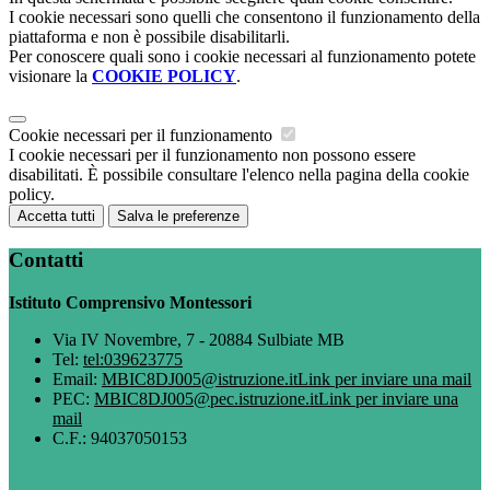
I cookie necessari sono quelli che consentono il funzionamento della
piattaforma e non è possibile disabilitarli.
Per conoscere quali sono i cookie necessari al funzionamento potete
visionare la
COOKIE POLICY
.
Cookie necessari per il funzionamento
I cookie necessari per il funzionamento non possono essere
disabilitati. È possibile consultare l'elenco nella pagina della cookie
policy.
Accetta tutti
Salva le preferenze
Contatti
Istituto Comprensivo Montessori
Via IV Novembre, 7 - 20884 Sulbiate MB
Tel:
tel:039623775
Email:
MBIC8DJ005@istruzione.it
Link per inviare una mail
PEC:
MBIC8DJ005@pec.istruzione.it
Link per inviare una
mail
C.F.: 94037050153