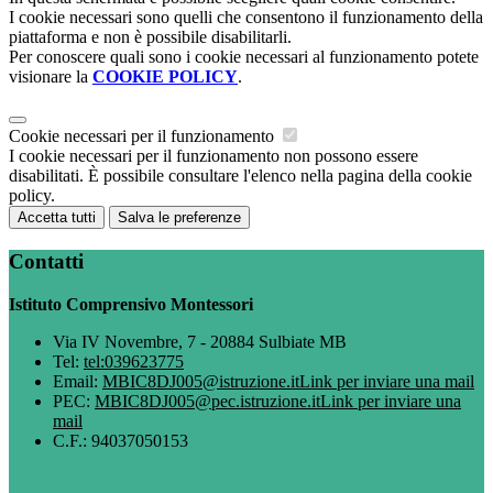
I cookie necessari sono quelli che consentono il funzionamento della
piattaforma e non è possibile disabilitarli.
Per conoscere quali sono i cookie necessari al funzionamento potete
visionare la
COOKIE POLICY
.
Cookie necessari per il funzionamento
I cookie necessari per il funzionamento non possono essere
disabilitati. È possibile consultare l'elenco nella pagina della cookie
policy.
Accetta tutti
Salva le preferenze
Contatti
Istituto Comprensivo Montessori
Via IV Novembre, 7 - 20884 Sulbiate MB
Tel:
tel:039623775
Email:
MBIC8DJ005@istruzione.it
Link per inviare una mail
PEC:
MBIC8DJ005@pec.istruzione.it
Link per inviare una
mail
C.F.: 94037050153