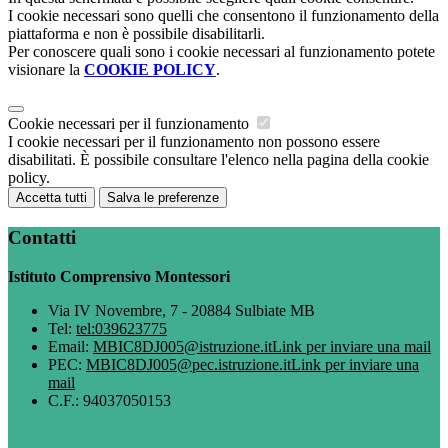
I cookie necessari sono quelli che consentono il funzionamento della
piattaforma e non è possibile disabilitarli.
Per conoscere quali sono i cookie necessari al funzionamento potete
visionare la
COOKIE POLICY
.
Cookie necessari per il funzionamento
I cookie necessari per il funzionamento non possono essere
disabilitati. È possibile consultare l'elenco nella pagina della cookie
policy.
Accetta tutti
Salva le preferenze
Contatti
Istituto Comprensivo Montessori
Via IV Novembre, 7 - 20884 Sulbiate MB
Tel:
tel:039623775
Email:
MBIC8DJ005@istruzione.it
Link per inviare una mail
PEC:
MBIC8DJ005@pec.istruzione.it
Link per inviare una
mail
C.F.: 94037050153