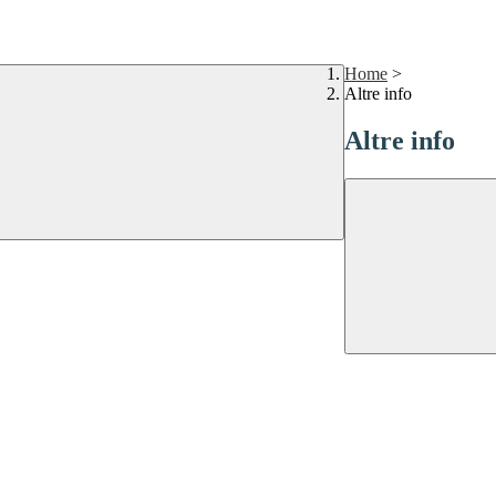
Home
>
Altre info
Altre info