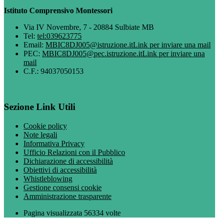
Istituto Comprensivo Montessori
Via IV Novembre, 7 - 20884 Sulbiate MB
Tel:
tel:039623775
Email:
MBIC8DJ005@istruzione.it
Link per inviare una mail
PEC:
MBIC8DJ005@pec.istruzione.it
Link per inviare una
mail
C.F.: 94037050153
Sezione Link Utili
Cookie policy
Note legali
Informativa Privacy
Ufficio Relazioni con il Pubblico
Dichiarazione di accessibilità
Obiettivi di accessibilità
Whistleblowing
Gestione consensi cookie
Amministrazione trasparente
Pagina visualizzata
56334
volte