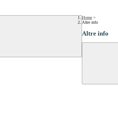
Home
>
Altre info
Altre info