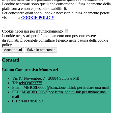
I cookie necessari sono quelli che consentono il funzionamento della
piattaforma e non è possibile disabilitarli.
Per conoscere quali sono i cookie necessari al funzionamento potete
visionare la
COOKIE POLICY
.
Cookie necessari per il funzionamento
I cookie necessari per il funzionamento non possono essere
disabilitati. È possibile consultare l'elenco nella pagina della cookie
policy.
Accetta tutti
Salva le preferenze
Contatti
Istituto Comprensivo Montessori
Via IV Novembre, 7 - 20884 Sulbiate MB
Tel:
tel:039623775
Email:
MBIC8DJ005@istruzione.it
Link per inviare una mail
PEC:
MBIC8DJ005@pec.istruzione.it
Link per inviare una
mail
C.F.: 94037050153