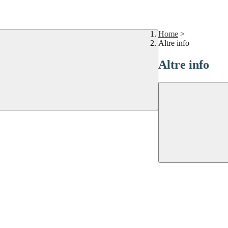
Home
>
Altre info
Altre info