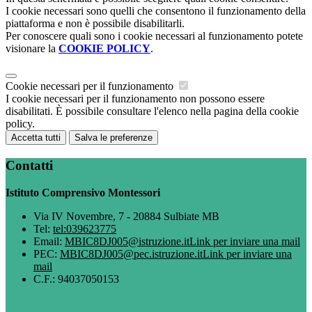
I cookie necessari sono quelli che consentono il funzionamento della
piattaforma e non è possibile disabilitarli.
Per conoscere quali sono i cookie necessari al funzionamento potete
visionare la
COOKIE POLICY
.
Cookie necessari per il funzionamento
I cookie necessari per il funzionamento non possono essere
disabilitati. È possibile consultare l'elenco nella pagina della cookie
policy.
Accetta tutti
Salva le preferenze
Contatti
Istituto Comprensivo Montessori
Via IV Novembre, 7 - 20884 Sulbiate MB
Tel:
tel:039623775
Email:
MBIC8DJ005@istruzione.it
Link per inviare una mail
PEC:
MBIC8DJ005@pec.istruzione.it
Link per inviare una
mail
C.F.: 94037050153