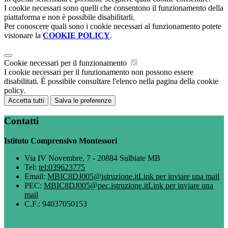
I cookie necessari sono quelli che consentono il funzionamento della
piattaforma e non è possibile disabilitarli.
Per conoscere quali sono i cookie necessari al funzionamento potete
visionare la
COOKIE POLICY
.
Cookie necessari per il funzionamento
I cookie necessari per il funzionamento non possono essere
disabilitati. È possibile consultare l'elenco nella pagina della cookie
policy.
Accetta tutti
Salva le preferenze
Contatti
Istituto Comprensivo Montessori
Via IV Novembre, 7 - 20884 Sulbiate MB
Tel:
tel:039623775
Email:
MBIC8DJ005@istruzione.it
Link per inviare una mail
PEC:
MBIC8DJ005@pec.istruzione.it
Link per inviare una
mail
C.F.: 94037050153