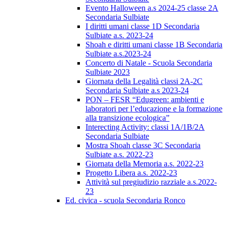
Evento Halloween a.s 2024-25 classe 2A
Secondaria Sulbiate
I diritti umani classe 1D Secondaria
Sulbiate a.s. 2023-24
Shoah e diritti umani classe 1B Secondaria
Sulbiate a.s.2023-24
Concerto di Natale - Scuola Secondaria
Sulbiate 2023
Giornata della Legalità classi 2A-2C
Secondaria Sulbiate a.s 2023-24
PON – FESR “Edugreen: ambienti e
laboratori per l’educazione e la formazione
alla transizione ecologica”
Interecting Activity: classi 1A/1B/2A
Secondaria Sulbiate
Mostra Shoah classe 3C Secondaria
Sulbiate a.s. 2022-23
Giornata della Memoria a.s. 2022-23
Progetto Libera a.s. 2022-23
Attività sul pregiudizio razziale a.s.2022-
23
Ed. civica - scuola Secondaria Ronco