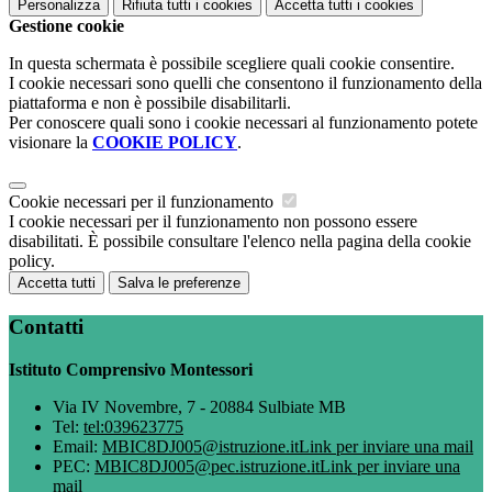
Personalizza
Rifiuta tutti
i cookies
Accetta tutti
i cookies
Gestione cookie
In questa schermata è possibile scegliere quali cookie consentire.
I cookie necessari sono quelli che consentono il funzionamento della
piattaforma e non è possibile disabilitarli.
Per conoscere quali sono i cookie necessari al funzionamento potete
visionare la
COOKIE POLICY
.
Cookie necessari per il funzionamento
I cookie necessari per il funzionamento non possono essere
disabilitati. È possibile consultare l'elenco nella pagina della cookie
policy.
Accetta tutti
Salva le preferenze
Contatti
Istituto Comprensivo Montessori
Via IV Novembre, 7 - 20884 Sulbiate MB
Tel:
tel:039623775
Email:
MBIC8DJ005@istruzione.it
Link per inviare una mail
PEC:
MBIC8DJ005@pec.istruzione.it
Link per inviare una
mail