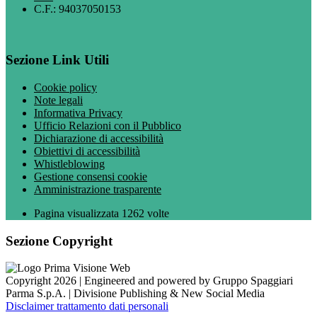
C.F.: 94037050153
Sezione Link Utili
Cookie policy
Note legali
Informativa Privacy
Ufficio Relazioni con il Pubblico
Dichiarazione di accessibilità
Obiettivi di accessibilità
Whistleblowing
Gestione consensi cookie
Amministrazione trasparente
Pagina visualizzata
1262
volte
Sezione Copyright
Copyright 2026 | Engineered and powered by Gruppo Spaggiari
Parma S.p.A. | Divisione Publishing & New Social Media
Disclaimer trattamento dati personali