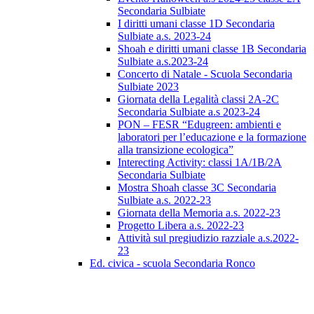
Secondaria Sulbiate
I diritti umani classe 1D Secondaria
Sulbiate a.s. 2023-24
Shoah e diritti umani classe 1B Secondaria
Sulbiate a.s.2023-24
Concerto di Natale - Scuola Secondaria
Sulbiate 2023
Giornata della Legalità classi 2A-2C
Secondaria Sulbiate a.s 2023-24
PON – FESR “Edugreen: ambienti e
laboratori per l’educazione e la formazione
alla transizione ecologica”
Interecting Activity: classi 1A/1B/2A
Secondaria Sulbiate
Mostra Shoah classe 3C Secondaria
Sulbiate a.s. 2022-23
Giornata della Memoria a.s. 2022-23
Progetto Libera a.s. 2022-23
Attività sul pregiudizio razziale a.s.2022-
23
Ed. civica - scuola Secondaria Ronco