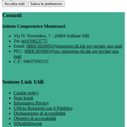
Accetta tutti
Salva le preferenze
Contatti
Istituto Comprensivo Montessori
Via IV Novembre, 7 - 20884 Sulbiate MB
Tel:
tel:039623775
Email:
MBIC8DJ005@istruzione.it
Link per inviare una mail
PEC:
MBIC8DJ005@pec.istruzione.it
Link per inviare una
mail
C.F.: 94037050153
Sezione Link Utili
Cookie policy
Note legali
Informativa Privacy
Ufficio Relazioni con il Pubblico
Dichiarazione di accessibilità
Obiettivi di accessibilità
Whistleblowing