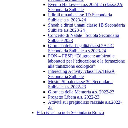
Evento Halloween a.s 2024-25 classe 2A
Secondaria Sulbiate
I diritti umani classe 1D Secondaria
Sulbiate a.s. 2023-24
Shoah e diritti umani classe 1B Secondaria
Sulbiate a.s.2023-24
Concerto di Natale - Scuola Secondaria
Sulbiate 2023
Giornata della Legalità classi 2A-2C
Secondaria Sulbiate a.s 2023-24
PON – FESR “Edugreen: ambienti e
laboratori per l’educazione e la formazione
alla transizione ecologica”
Interecting Activity: classi 1A/1B/2A
Secondaria Sulbiate
Mostra Shoah classe 3C Secondaria
Sulbiate a.s. 2022-23
Giornata della Memoria a.s. 2022-23
Progetto Libera a.s. 2022-23
Attività sul pregiudizio razziale a.s.2022-
23
Ed. civica - scuola Secondaria Ronco