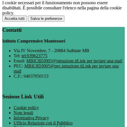
I cookie necessari per il funzionamento non possono essere
disabilitati. È possibile consultare l'elenco nella pagina della cookie
policy.
Accetta tutti
Salva le preferenze
Contatti
Istituto Comprensivo Montessori
Via IV Novembre, 7 - 20884 Sulbiate MB
Tel:
tel:039623775
Email:
MBIC8DJ005@istruzione.it
Link per inviare una mail
PEC:
MBIC8DJ005@pec.istruzione.it
Link per inviare una
mail
C.F.: 94037050153
Sezione Link Utili
Cookie policy
Note legali
Informativa Privacy
Ufficio Relazioni con il Pubblico