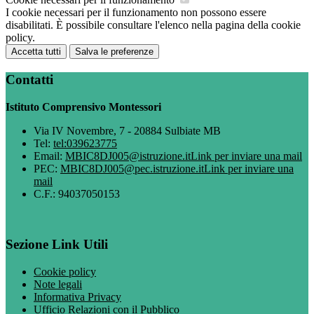
I cookie necessari per il funzionamento non possono essere
disabilitati. È possibile consultare l'elenco nella pagina della cookie
policy.
Accetta tutti
Salva le preferenze
Contatti
Istituto Comprensivo Montessori
Via IV Novembre, 7 - 20884 Sulbiate MB
Tel:
tel:039623775
Email:
MBIC8DJ005@istruzione.it
Link per inviare una mail
PEC:
MBIC8DJ005@pec.istruzione.it
Link per inviare una
mail
C.F.: 94037050153
Sezione Link Utili
Cookie policy
Note legali
Informativa Privacy
Ufficio Relazioni con il Pubblico