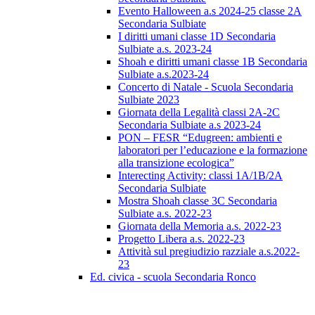
Evento Halloween a.s 2024-25 classe 2A
Secondaria Sulbiate
I diritti umani classe 1D Secondaria
Sulbiate a.s. 2023-24
Shoah e diritti umani classe 1B Secondaria
Sulbiate a.s.2023-24
Concerto di Natale - Scuola Secondaria
Sulbiate 2023
Giornata della Legalità classi 2A-2C
Secondaria Sulbiate a.s 2023-24
PON – FESR “Edugreen: ambienti e
laboratori per l’educazione e la formazione
alla transizione ecologica”
Interecting Activity: classi 1A/1B/2A
Secondaria Sulbiate
Mostra Shoah classe 3C Secondaria
Sulbiate a.s. 2022-23
Giornata della Memoria a.s. 2022-23
Progetto Libera a.s. 2022-23
Attività sul pregiudizio razziale a.s.2022-
23
Ed. civica - scuola Secondaria Ronco