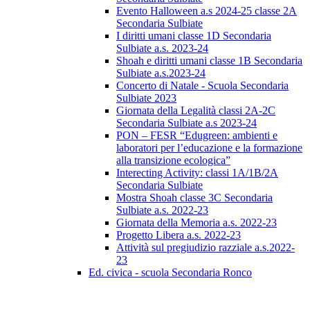
Evento Halloween a.s 2024-25 classe 2A
Secondaria Sulbiate
I diritti umani classe 1D Secondaria
Sulbiate a.s. 2023-24
Shoah e diritti umani classe 1B Secondaria
Sulbiate a.s.2023-24
Concerto di Natale - Scuola Secondaria
Sulbiate 2023
Giornata della Legalità classi 2A-2C
Secondaria Sulbiate a.s 2023-24
PON – FESR “Edugreen: ambienti e
laboratori per l’educazione e la formazione
alla transizione ecologica”
Interecting Activity: classi 1A/1B/2A
Secondaria Sulbiate
Mostra Shoah classe 3C Secondaria
Sulbiate a.s. 2022-23
Giornata della Memoria a.s. 2022-23
Progetto Libera a.s. 2022-23
Attività sul pregiudizio razziale a.s.2022-
23
Ed. civica - scuola Secondaria Ronco