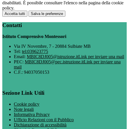
disabilitati. È possibile consultare l'elenco nella pagina della cookie
policy.
Accetta tutti
Salva le preferenze
Contatti
Istituto Comprensivo Montessori
Via IV Novembre, 7 - 20884 Sulbiate MB
Tel:
tel:039623775
Email:
MBIC8DJ005@istruzione.it
Link per inviare una mail
PEC:
MBIC8DJ005@pec.istruzione.it
Link per inviare una
mail
C.F.: 94037050153
Sezione Link Utili
Cookie policy
Note legali
Informativa Privacy
Ufficio Relazioni con il Pubblico
Dichiarazione di accessibilità