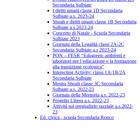
Secondaria Sulbiate
I diritti umani classe 1D Secondaria
Sulbiate a.s. 2023-24
Shoah e diritti umani classe 1B Secondaria
Sulbiate a.s.2023-24
Concerto di Natale - Scuola Secondaria
Sulbiate 2023
Giornata della Legalità classi 2A-2C
Secondaria Sulbiate a.s 2023-24
PON – FESR “Edugreen: ambienti e
laboratori per l’educazione e la formazione
alla transizione ecologica”
Interecting Activity: classi 1A/1B/2A
Secondaria Sulbiate
Mostra Shoah classe 3C Secondaria
Sulbiate a.s. 2022-23
Giornata della Memoria a.s. 2022-23
Progetto Libera a.s. 2022-23
Attività sul pregiudizio razziale a.s.2022-
23
Ed. civica - scuola Secondaria Ronco