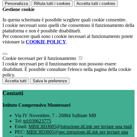
Personalizza
Rifiuta tutti
i cookies
Accetta tutti
i cookies
Gestione cookie
In questa schermata è possibile scegliere quali cookie consentire.
I cookie necessari sono quelli che consentono il funzionamento della
piattaforma e non è possibile disabilitarli.
Per conoscere quali sono i cookie necessari al funzionamento potete
visionare la
COOKIE POLICY
.
Cookie necessari per il funzionamento
I cookie necessari per il funzionamento non possono essere
disabilitati. È possibile consultare l'elenco nella pagina della cookie
policy.
Accetta tutti
Salva le preferenze
Contatti
Istituto Comprensivo Montessori
Via IV Novembre, 7 - 20884 Sulbiate MB
Tel:
tel:039623775
Email:
MBIC8DJ005@istruzione.it
Link per inviare una mail
PEC:
MBIC8DJ005@pec.istruzione.it
Link per inviare una