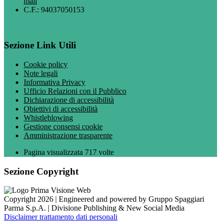
mail
C.F.: 94037050153
Sezione Link Utili
Cookie policy
Note legali
Informativa Privacy
Ufficio Relazioni con il Pubblico
Dichiarazione di accessibilità
Obiettivi di accessibilità
Whistleblowing
Gestione consensi cookie
Amministrazione trasparente
Pagina visualizzata
717
volte
Sezione Copyright
Copyright 2026 | Engineered and powered by Gruppo Spaggiari
Parma S.p.A. | Divisione Publishing & New Social Media
Disclaimer trattamento dati personali