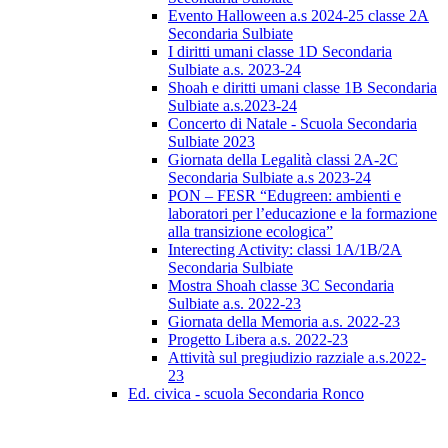
Evento Halloween a.s 2024-25 classe 2A
Secondaria Sulbiate
I diritti umani classe 1D Secondaria
Sulbiate a.s. 2023-24
Shoah e diritti umani classe 1B Secondaria
Sulbiate a.s.2023-24
Concerto di Natale - Scuola Secondaria
Sulbiate 2023
Giornata della Legalità classi 2A-2C
Secondaria Sulbiate a.s 2023-24
PON – FESR “Edugreen: ambienti e
laboratori per l’educazione e la formazione
alla transizione ecologica”
Interecting Activity: classi 1A/1B/2A
Secondaria Sulbiate
Mostra Shoah classe 3C Secondaria
Sulbiate a.s. 2022-23
Giornata della Memoria a.s. 2022-23
Progetto Libera a.s. 2022-23
Attività sul pregiudizio razziale a.s.2022-
23
Ed. civica - scuola Secondaria Ronco