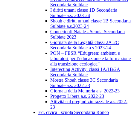
Secondaria Sulbiate
I diritti umani classe 1D Secondaria
Sulbiate a.s. 2023-24
Shoah e diritti umani classe 1B Secondaria
Sulbiate a.s.2023-24
Concerto di Natale - Scuola Secondaria
Sulbiate 2023
Giornata della Legalità classi 2A-2C
Secondaria Sulbiate a.s 2023-24
PON – FESR “Edugreen: ambienti e
laboratori per l’educazione e la formazione
alla transizione ecologica”
Interecting Activity: classi 1A/1B/2A
Secondaria Sulbiate
Mostra Shoah classe 3C Secondaria
Sulbiate a.s. 2022-23
Giornata della Memoria a.s. 2022-23
Progetto Libera a.s. 2022-23
Attività sul pregiudizio razziale a.s.2022-
23
Ed. civica - scuola Secondaria Ronco