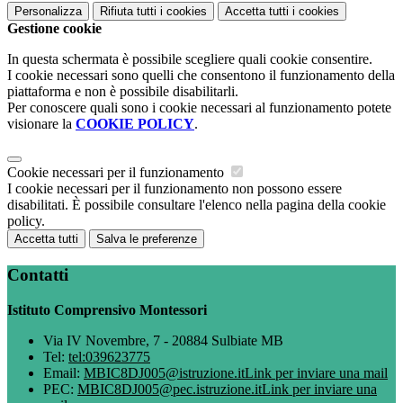
Personalizza
Rifiuta tutti
i cookies
Accetta tutti
i cookies
Gestione cookie
In questa schermata è possibile scegliere quali cookie consentire.
I cookie necessari sono quelli che consentono il funzionamento della
piattaforma e non è possibile disabilitarli.
Per conoscere quali sono i cookie necessari al funzionamento potete
visionare la
COOKIE POLICY
.
Cookie necessari per il funzionamento
I cookie necessari per il funzionamento non possono essere
disabilitati. È possibile consultare l'elenco nella pagina della cookie
policy.
Accetta tutti
Salva le preferenze
Contatti
Istituto Comprensivo Montessori
Via IV Novembre, 7 - 20884 Sulbiate MB
Tel:
tel:039623775
Email:
MBIC8DJ005@istruzione.it
Link per inviare una mail
PEC:
MBIC8DJ005@pec.istruzione.it
Link per inviare una