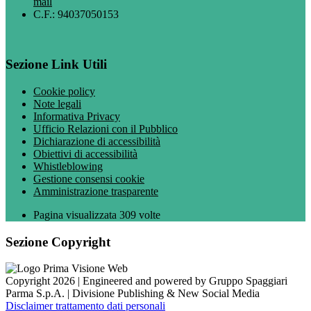
mail
C.F.: 94037050153
Sezione Link Utili
Cookie policy
Note legali
Informativa Privacy
Ufficio Relazioni con il Pubblico
Dichiarazione di accessibilità
Obiettivi di accessibilità
Whistleblowing
Gestione consensi cookie
Amministrazione trasparente
Pagina visualizzata
309
volte
Sezione Copyright
Copyright 2026 | Engineered and powered by Gruppo Spaggiari
Parma S.p.A. | Divisione Publishing & New Social Media
Disclaimer trattamento dati personali