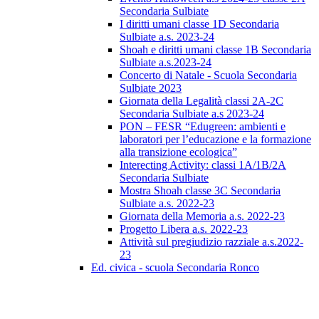
Secondaria Sulbiate
I diritti umani classe 1D Secondaria
Sulbiate a.s. 2023-24
Shoah e diritti umani classe 1B Secondaria
Sulbiate a.s.2023-24
Concerto di Natale - Scuola Secondaria
Sulbiate 2023
Giornata della Legalità classi 2A-2C
Secondaria Sulbiate a.s 2023-24
PON – FESR “Edugreen: ambienti e
laboratori per l’educazione e la formazione
alla transizione ecologica”
Interecting Activity: classi 1A/1B/2A
Secondaria Sulbiate
Mostra Shoah classe 3C Secondaria
Sulbiate a.s. 2022-23
Giornata della Memoria a.s. 2022-23
Progetto Libera a.s. 2022-23
Attività sul pregiudizio razziale a.s.2022-
23
Ed. civica - scuola Secondaria Ronco