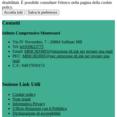
disabilitati. È possibile consultare l'elenco nella pagina della cookie
policy.
Accetta tutti
Salva le preferenze
Contatti
Istituto Comprensivo Montessori
Via IV Novembre, 7 - 20884 Sulbiate MB
Tel:
tel:039623775
Email:
MBIC8DJ005@istruzione.it
Link per inviare una mail
PEC:
MBIC8DJ005@pec.istruzione.it
Link per inviare una
mail
C.F.: 94037050153
Sezione Link Utili
Cookie policy
Note legali
Informativa Privacy
Ufficio Relazioni con il Pubblico
Dichiarazione di accessibilità